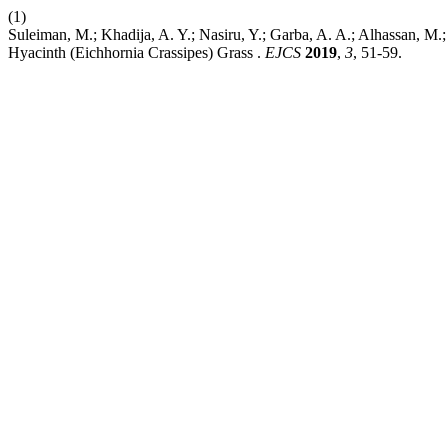
(1)
Suleiman, M.; Khadija, A. Y.; Nasiru, Y.; Garba, A. A.; Alhassan, M.
Hyacinth (Eichhornia Crassipes) Grass .
EJCS
2019
,
3
, 51-59.