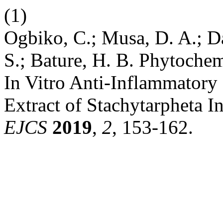
(1)
Ogbiko, C.; Musa, D. A.; Dab
S.; Bature, H. B. Phytochem
In Vitro Anti-Inflammatory
Extract of Stachytarpheta I
EJCS
2019
,
2
, 153-162.